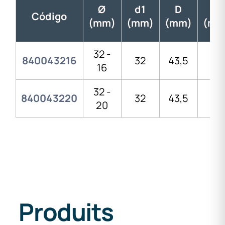
Ø
d1
D
I
Código
(mm)
(mm)
(mm)
(mm
32 -
840043216
32
43,5
16
16
32 -
840043220
32
43,5
20
20
Produits