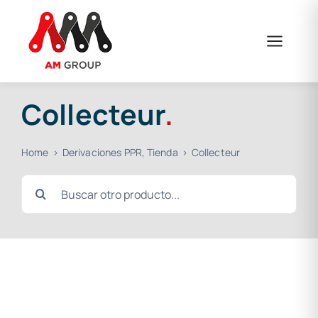
Skip
to
content
Collecteur
.
Home
Derivaciones PPR
Tienda
Collecteur
Search
for: