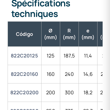
Spécifications
techniques
Ø
R
e
h1
Código
(mm)
(mm)
(mm)
(mm
822C20125
125
187,5
11,4
20
822C20160
160
240
14,6
214
822C20200
200
300
18,2
230