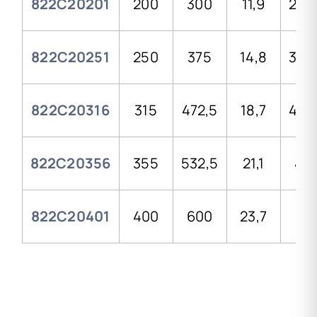
822C20201
200
300
11,9
230
822C20251
250
375
14,8
350
822C20316
315
472,5
18,7
426
822C20356
355
532,5
21,1
44
822C20401
400
600
23,7
46