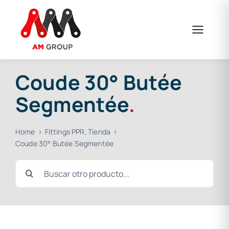
Skip
to
content
Coude 30° Butée
Segmentée
.
Home
Fittings PPR
Tienda
Coude 30° Butée Segmentée
Search
for: