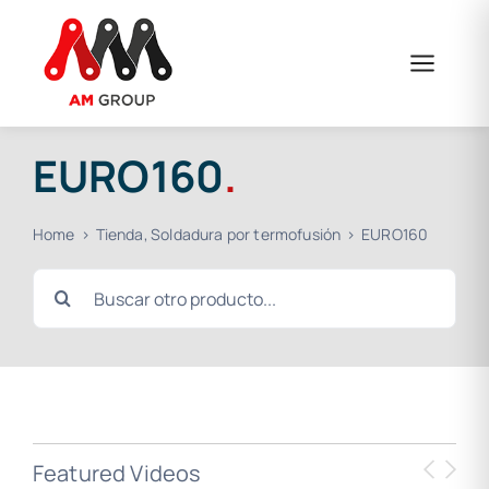
Skip
to
content
EURO160
.
Home
Tienda
Soldadura por termofusión
EURO160
Search
for:
Featured Videos