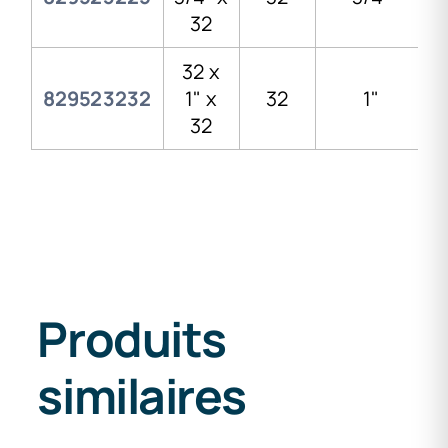
32
32 x
829523232
1" x
32
1"
32
Produits
similaires