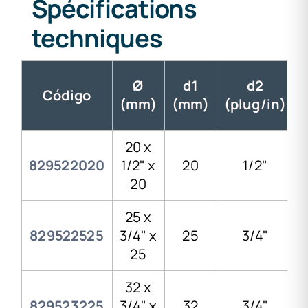
Spécifications
techniques
Ø
d1
d2
Código
(mm)
(mm)
(plug/in)
20 x
829522020
1/2" x
20
1/2"
20
25 x
829522525
3/4" x
25
3/4"
25
32 x
829523225
3/4" x
32
3/4"