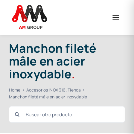
Skip
to
content
Manchon fileté
mâle en acier
inoxydable
.
Home
Accesorios INOX 316
Tienda
Manchon fileté mâle en acier inoxydable
Search
for: