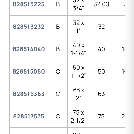
32 x
828513225
B
32,00
3/4
3/4"
32 x
828513232
B
32
1"
1"
40 x
828514040
B
40
1-1/
1-1/4"
50 x
828515050
C
50
1-1/
1-1/2"
63 x
828516363
C
63
2"
2"
75 x
828517575
C
75
2-1/
2-1/2"