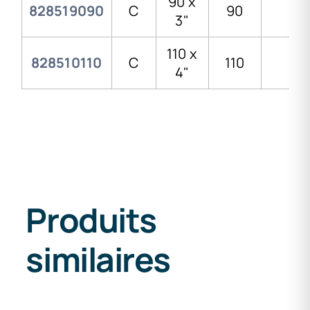
90 x
828519090
C
90
3"
3"
110 x
828510110
C
110
4"
4"
Produits
similaires