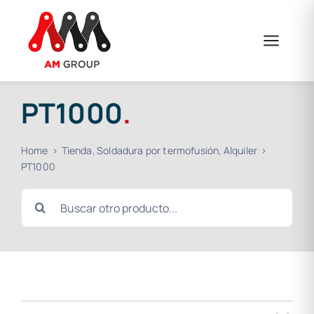
Skip
to
content
PT1000
.
Home
Tienda
Soldadura por termofusión
Alquiler
PT1000
Search
for: