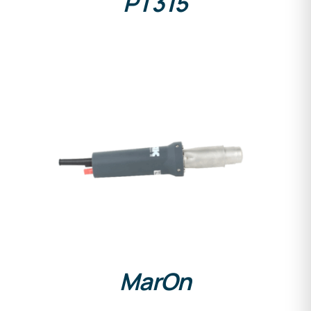
PT315
DETAILS
MarOn