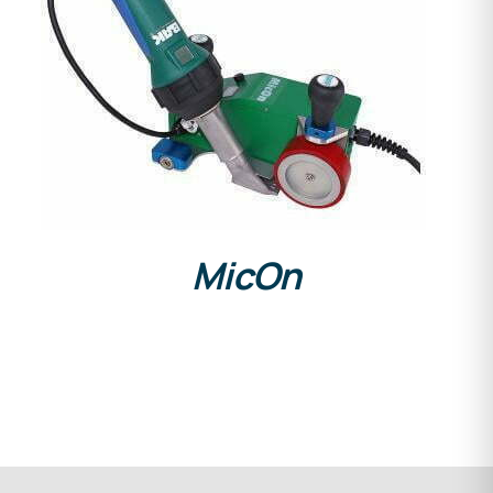
DETAILS
MicOn