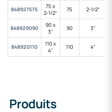
75 x
848927575
75
2-1/2"
2-1/2"
90 x
848929090
90
3"
3"
110 x
848920110
110
4"
4"
Produits