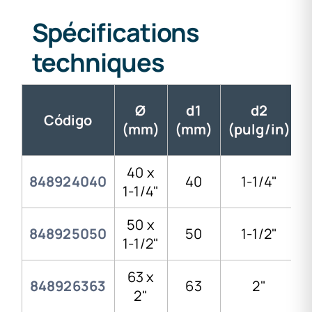
Spécifications
techniques
Ø
d1
d2
Código
(mm)
(mm)
(pulg/in)
40 x
848924040
40
1-1/4"
1-1/4"
50 x
848925050
50
1-1/2"
1-1/2"
63 x
848926363
63
2"
2"