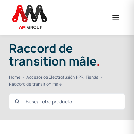
Skip
to
content
Raccord de
transition mâle
.
Home
Accesorios Electrofusión PPR
Tienda
Raccord de transition mâle
Search
for: