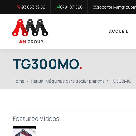
Skip
93 653 39 36
679 187 596
soporte@amgroupma
to
content
ACCUEIL
TG300MO
.
Home
Tienda
Máquinas para doblar plancha
TG300MO
Featured Videos