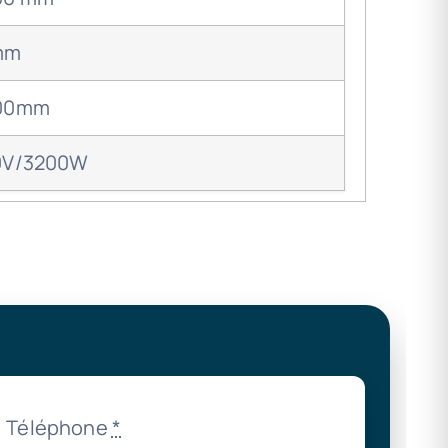
mm
00mm
0V/3200W
Téléphone
*