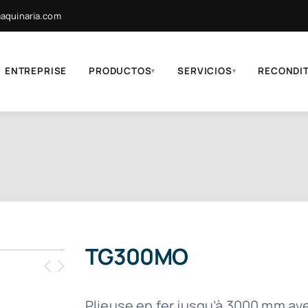
quinaria.com
ENTREPRISE
PRODUCTOS
SERVICIOS
RECONDI
▾
▾
TG300MO
Plieuse en fer jusqu’à 3000 mm ave