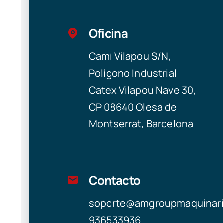
Oficina
Camí Vilapou S/N,
Polígono Industrial
Catex Vilapou Nave 30,
CP 08640 Olesa de
Montserrat, Barcelona
Contacto
soporte@amgroupmaquinar
936533936