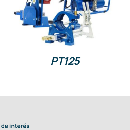
DETAILS
PT125
 de interés