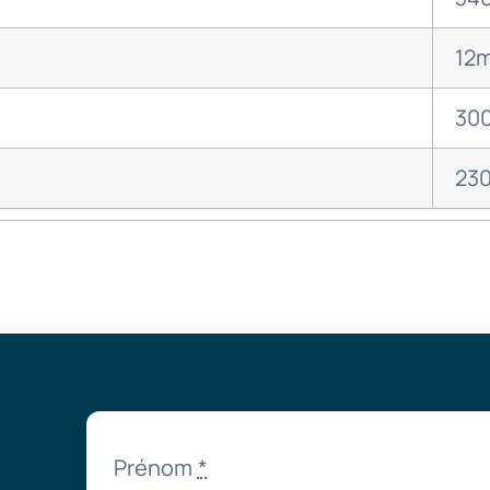
12
30
23
Prénom
*