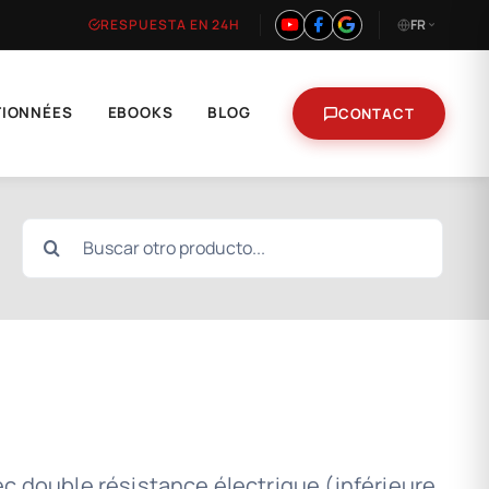
RESPUESTA EN 24H
FR
TIONNÉES
EBOOKS
BLOG
CONTACT
Search
for:
c double résistance électrique (inférieure