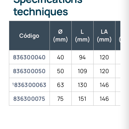
techniques
Ø
L
LA
I
Código
(mm)
(mm)
(mm)
(m
836300040
40
94
120
20
836300050
50
109
120
23,
¹836300063
63
130
146
27,
836300075
75
151
146
3