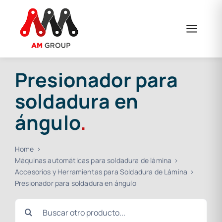
Saltar
al
contenido
Presionador para
soldadura en
ángulo
.
Home
Máquinas automáticas para soldadura de lámina
Accesorios y Herramientas para Soldadura de Lámina
Presionador para soldadura en ángulo
Buscar: