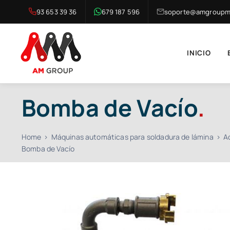
Saltar
93 653 39 36
679 187 596
soporte@amgroupma
al
contenido
INICIO
Bomba de Vacío
.
Home
Máquinas automáticas para soldadura de lámina
A
Bomba de Vacío