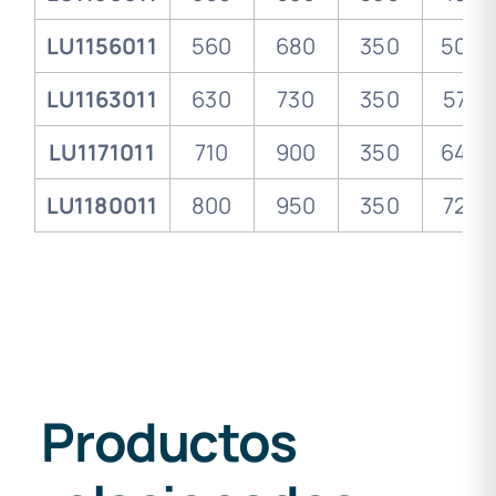
LU1156011
560
680
350
50.8
LU1163011
630
730
350
57.2
LU1171011
710
900
350
64.5
LU1180011
800
950
350
72.6
Productos