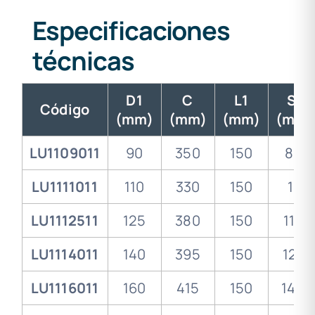
Especificaciones
técnicas
D1
C
L1
S1
Código
(mm)
(mm)
(mm)
(mm)
LU1109011
90
350
150
8.2
LU1111011
110
330
150
10
LU1112511
125
380
150
11.4
LU1114011
140
395
150
12.7
LU1116011
160
415
150
14.6