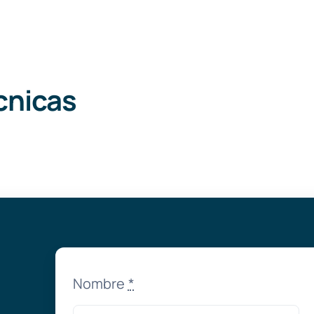
cnicas
Nombre
*