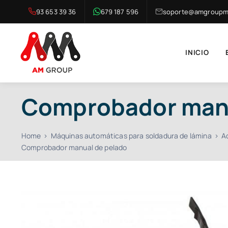
Saltar
93 653 39 36
679 187 596
soporte@amgroupma
al
contenido
INICIO
Comprobador manu
Home
Máquinas automáticas para soldadura de lámina
A
Comprobador manual de pelado