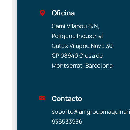
Oficina
Camí Vilapou S/N,
Polígono Industrial
Catex Vilapou Nave 30,
CP 08640 Olesa de
Montserrat, Barcelona
Contacto
soporte@amgroupmaquinar
936533936