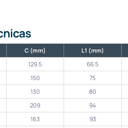
cnicas
C (mm)
L1 (mm)
129.5
66.5
150
75
130
80
209
94
163
93