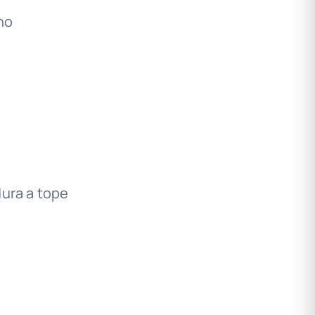
no
dura a tope