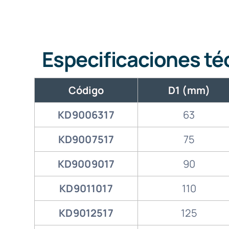
Especificaciones té
Código
D1 (mm)
KD9006317
63
KD9007517
75
KD9009017
90
KD9011017
110
KD9012517
125