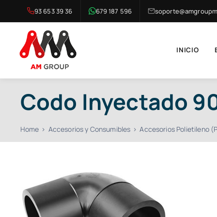
Saltar
93 653 39 36
679 187 596
soporte@amgroupma
al
contenido
INICIO
Codo Inyectado 90
Home
Accesorios y Consumibles
Accesorios Polietileno (