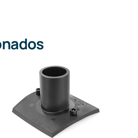
onados
DETALLES