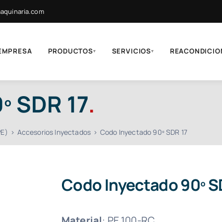
quinaria.com
EMPRESA
PRODUCTOS
SERVICIOS
REACONDICIO
▾
▾
º SDR 17
.
PE)
Accesorios Inyectados
Codo Inyectado 90º SDR 17
Codo Inyectado 90º S
Material
: PE 100-RC