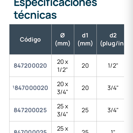
Especificaciones
técnicas
Ø
d1
d2
Código
(mm)
(mm)
(plug/in)
20 x
847200020
20
1/2"
1/2"
20 x
¹847000020
20
3/4"
3/4"
25 x
847200025
25
3/4"
3/4"
25 x
847000025
25
1"