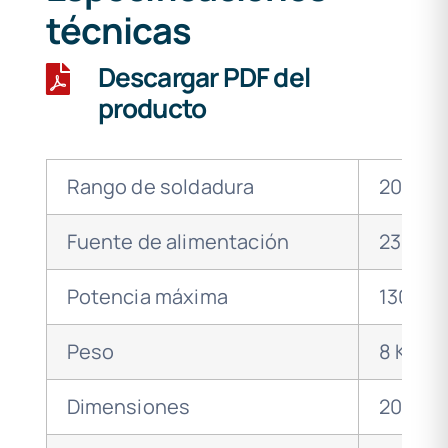
técnicas
Descargar PDF del
producto
Rango de soldadura
20-160
Fuente de alimentación
230V 5
Potencia máxima
1300 W
Peso
8 Kg
Dimensiones
200 x 