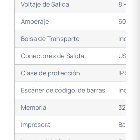
Voltaje de Salida
8 – 48V
Amperaje
60 A
Bolsa de Transporte
Incluíd
Conectores de Salida
USB, R
Clase de protección
IP 54
Escáner de código de barras
Incluíd
Memoria
325 So
Impresora
Bajo P