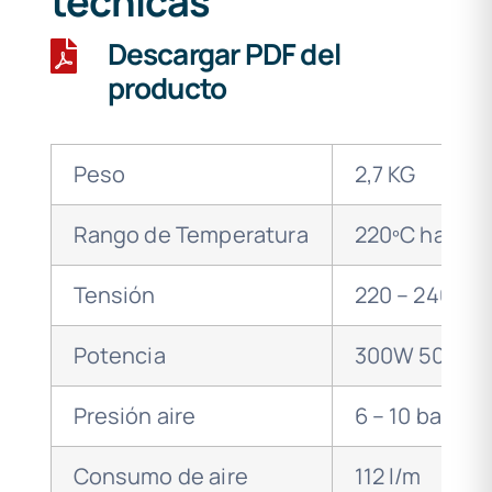
técnicas
Descargar PDF del
producto
Peso
2,7 KG
Rango de Temperatura
220ºC hasta 
Tensión
220 – 240 VA
Potencia
300W 50Hz
Presión aire
6 – 10 bar
Consumo de aire
112 l/m