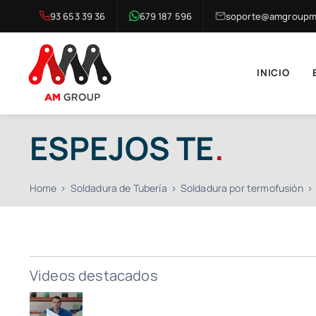
Saltar
93 653 39 36
679 187 596
soporte@amgroupma
al
contenido
INICIO
ESPEJOS TE
.
Home
Soldadura de Tubería
Soldadura por termofusión
Videos destacados