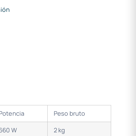
sión
Potencia
Peso bruto
660 W
2 kg