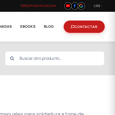
RESPUESTA EN 24H
ES
NADAS
EBOOKS
BLOG
CONTACTAR
Buscar:
 manuales para soldadura a tope de