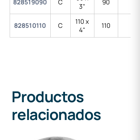
828519090
C
90
3"
3"
110 x
828510110
C
110
4"
4"
Productos
relacionados