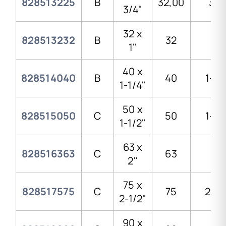
828513225
B
32,00
3/4
3/4"
32 x
828513232
B
32
1"
1"
40 x
828514040
B
40
1-1/
1-1/4"
50 x
828515050
C
50
1-1/
1-1/2"
63 x
828516363
C
63
2"
2"
75 x
828517575
C
75
2-1/
2-1/2"
90 x