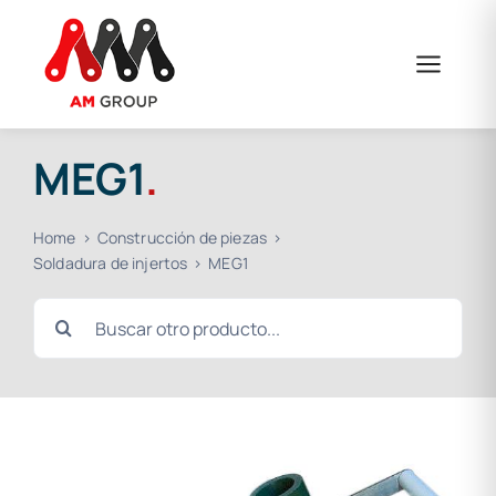
Saltar
al
contenido
MEG1
.
Home
Construcción de piezas
Soldadura de injertos
MEG1
Buscar: