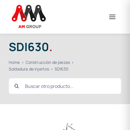
Saltar
al
contenido
SDI630
.
Home
Construcción de piezas
Soldadura de injertos
SDI630
Buscar: