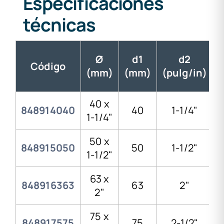
Especificaciones
técnicas
Ø
d1
d2
Código
(mm)
(mm)
(pulg/in)
40 x
848914040
40
1-1/4"
1-1/4"
50 x
848915050
50
1-1/2"
1-1/2"
63 x
848916363
63
2"
2"
75 x
848917575
75
2-1/2"