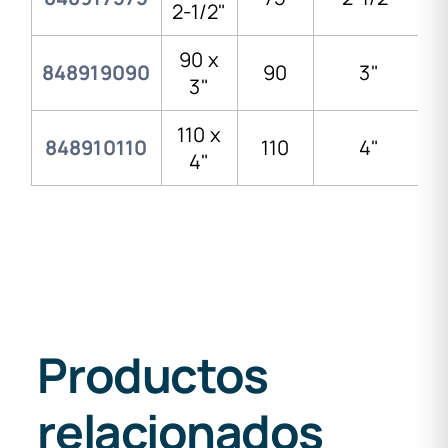
2-1/2"
90 x
848919090
90
3"
3"
110 x
848910110
110
4"
4"
Productos
relacionados