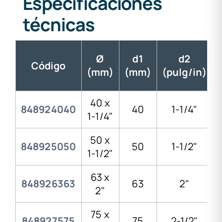
Especificaciones
técnicas
Ø
d1
d2
Código
(mm)
(mm)
(pulg/in)
40 x
848924040
40
1-1/4"
1-1/4"
50 x
848925050
50
1-1/2"
1-1/2"
63 x
848926363
63
2"
2"
75 x
848927575
75
2-1/2"