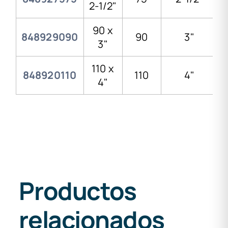
2-1/2"
90 x
848929090
90
3"
3"
110 x
848920110
110
4"
4"
Productos
relacionados