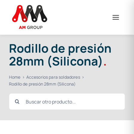
Saltar
al
contenido
Rodillo de presión
28mm (Silicona)
.
Home
Accesorios para soldadores
Rodillo de presión 28mm (Silicona)
Buscar: