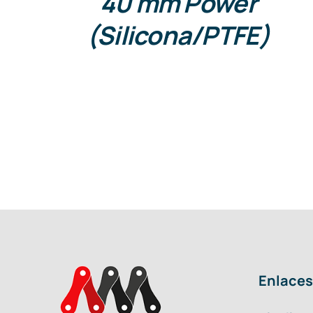
40 mm Power
(Silicona/PTFE)
Enlaces