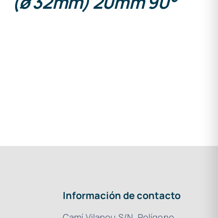
(ø 32mm) 20mm 90°
Información de contacto
Camí Vilapou S/N, Polígono