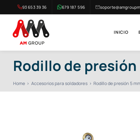
Saltar
93 653 39 36
679 187 596
soporte@amgroupma
al
contenido
INICIO
Rodillo de presión
Home
Accesorios para soldadores
Rodillo de presión 5 m