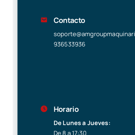
Contacto
soporte@amgroupmaquinar
936533936
Horario
De Lunes a Jueves:
De 8 a 17:30