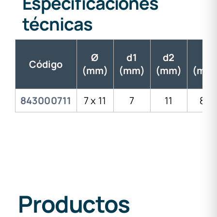
Especificaciones
técnicas
Ø
d1
d2
L
Código
(mm)
(mm)
(mm)
(mm
843000711
7 x 11
7
11
83
Productos