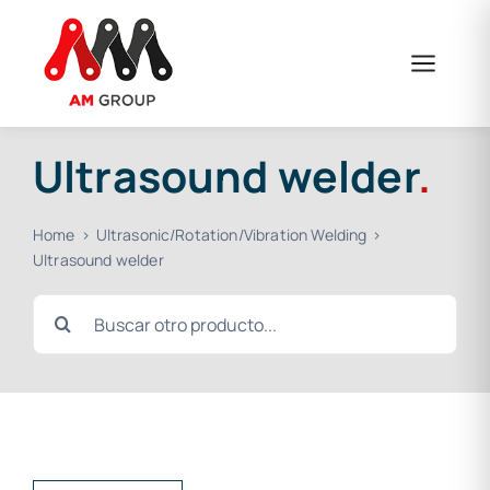
Skip
to
content
Ultrasound welder
.
Home
Ultrasonic/Rotation/Vibration Welding
Ultrasound welder
Search
for: