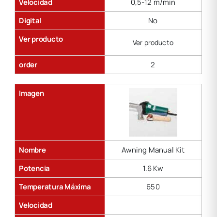
Velocidad
0,5-12 m/min
Digital
No
Ver producto
Ver producto
order
2
Imagen
Nombre
Awning Manual Kit
Potencia
1.6 Kw
Temperatura Máxima
650
Velocidad