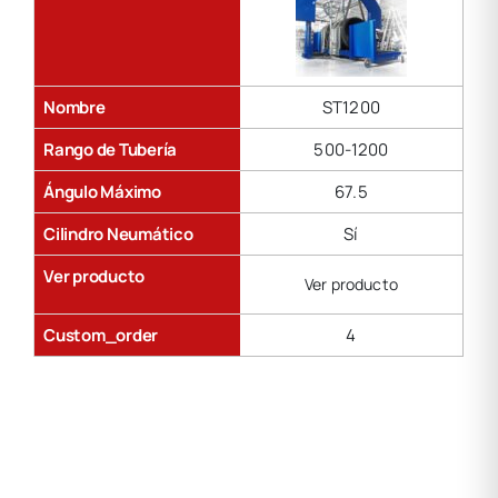
Nombre
ST1200
Rango de Tubería
500-1200
Ángulo Máximo
67.5
Cilindro Neumático
Sí
Ver producto
Ver producto
Custom_order
4