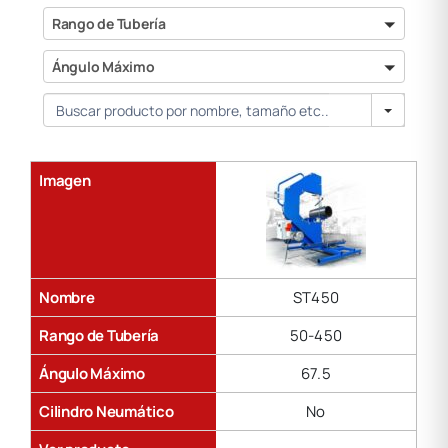
Rango
Rango de Tubería
de
Tubería
Ángulo
Ángulo Máximo
Máximo
Search
Imagen
Nombre
ST450
Rango de Tubería
50-450
Ángulo Máximo
67.5
Cilindro Neumático
No