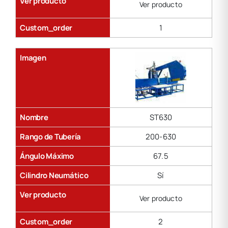
Ver producto
Ver producto
Custom_order
1
Imagen
Nombre
ST630
Rango de Tubería
200-630
Ángulo Máximo
67.5
Cilindro Neumático
Sí
Ver producto
Ver producto
Custom_order
2