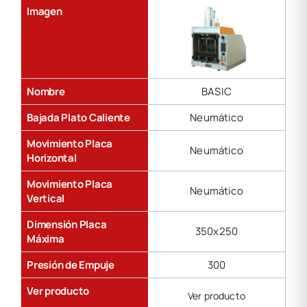
Imagen
Nombre
BASIC
Bajada Plato Caliente
Neumático
Movimiento Placa
Neumático
Horizontal
Movimiento Placa
Neumático
Vertical
Dimensión Placa
350x250
Máxima
Presión de Empuje
300
Ver producto
Ver producto