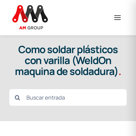
Skip
to
content
Como soldar plásticos
con varilla (WeldOn
maquina de soldadura)
.
Search
for: