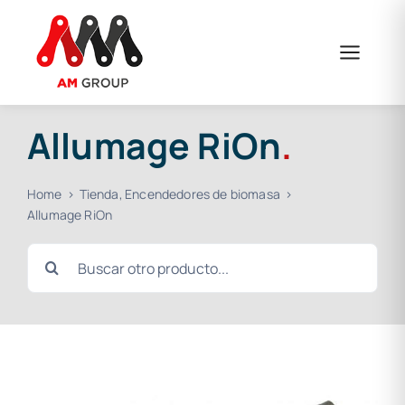
Skip
to
content
Allumage RiOn
.
Home
Tienda
Encendedores de biomasa
Allumage RiOn
Search
for: