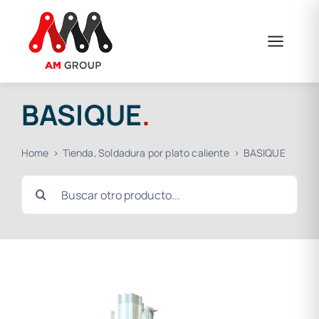
Skip
to
content
BASIQUE
.
Home
Tienda
Soldadura por plato caliente
BASIQUE
Search
for: