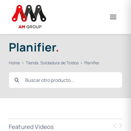
Skip
to
content
Planifier
.
Home
Tienda
Soldadura de Toldos
Planifier
Search
for:
Featured Videos