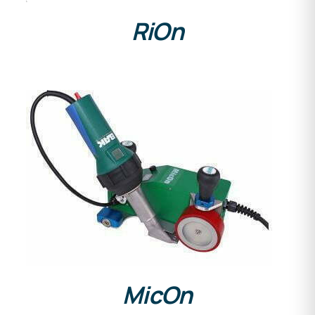
RiOn
DETAILS
MicOn