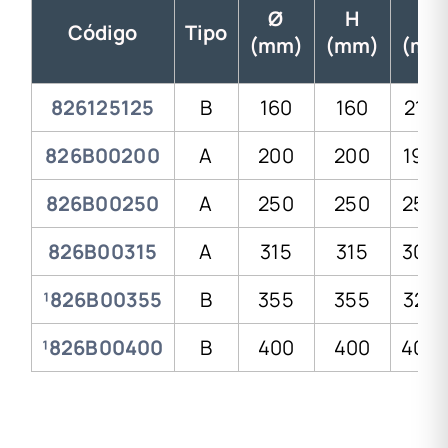
Ø
H
e
Código
Tipo
(mm)
(mm)
(mm
826125125
B
160
160
21,0
826B00200
A
200
200
19,0
826B00250
A
250
250
25,0
826B00315
A
315
315
30,0
¹826B00355
B
355
355
32,2
¹826B00400
B
400
400
40,0