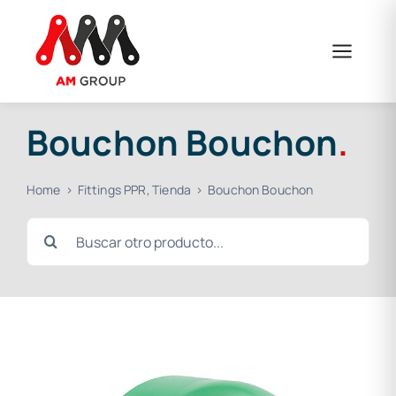
Skip
to
content
Bouchon Bouchon
.
Home
Fittings PPR
Tienda
Bouchon Bouchon
Search
for: