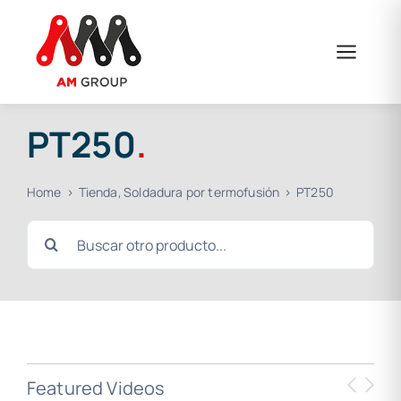
Skip
to
content
PT250
.
Home
Tienda
Soldadura por termofusión
PT250
Search
for:
Featured Videos