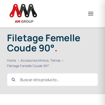
Skip
to
content
Filetage Femelle
Coude 90°
.
Home
Accesorios Mixtos
Tienda
Filetage Femelle Coude 90°
Search
for: