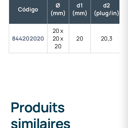
Ø
d1
d2
Código
(mm)
(mm)
(plug/in)
20 x
844202020
20 x
20
20,3
20
Produits
similaires