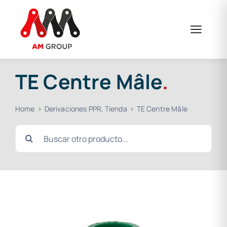
Skip
to
content
TE Centre Mâle
.
Home
Derivaciones PPR
Tienda
TE Centre Mâle
Search
for: