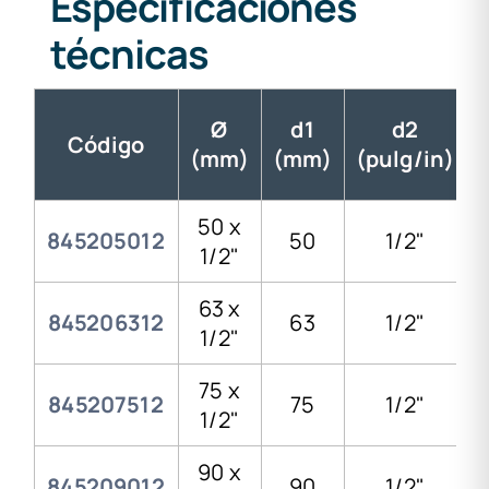
Especificaciones
técnicas
Ø
d1
d2
Código
(mm)
(mm)
(pulg/in)
50 x
845205012
50
1/2"
1/2"
63 x
845206312
63
1/2"
1/2"
75 x
845207512
75
1/2"
1/2"
90 x
845209012
90
1/2"