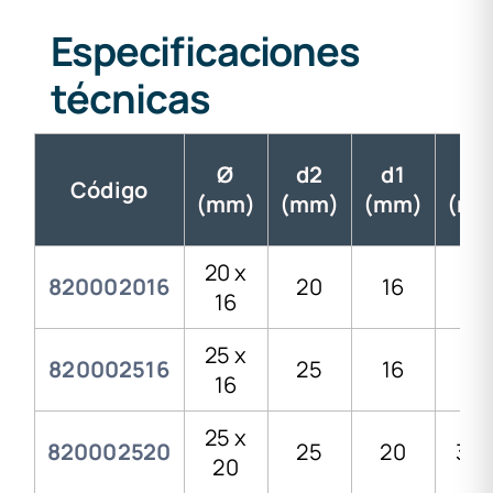
Especificaciones
técnicas
Ø
d2
d1
H
Código
(mm)
(mm)
(mm)
(mm
20 x
820002016
20
16
29
16
25 x
820002516
25
16
35
16
25 x
820002520
25
20
33,
20