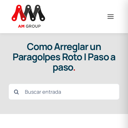
Skip
to
content
Como Arreglar un
Paragolpes Roto | Paso a
paso
.
Search
for: