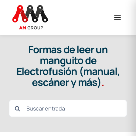
Skip
to
content
Formas de leer un
manguito de
Electrofusión (manual,
escáner y más)
.
Search
for: