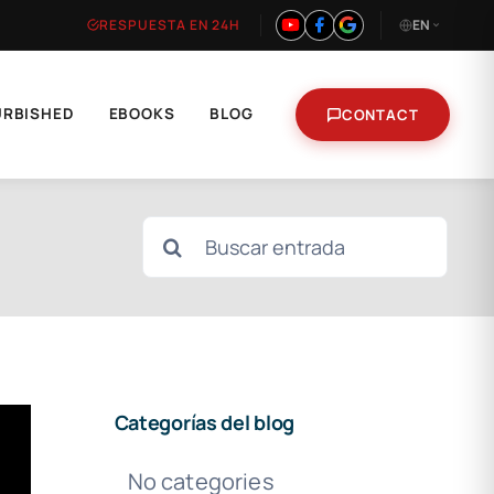
RESPUESTA EN 24H
EN
URBISHED
EBOOKS
BLOG
CONTACT
Search
for:
Categorías del blog
No categories