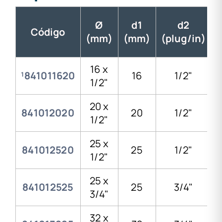
Ø
d1
d2
Código
(mm)
(mm)
(plug/in)
16 x
¹841011620
16
1/2"
1/2"
20 x
841012020
20
1/2"
1/2"
25 x
841012520
25
1/2"
1/2"
25 x
841012525
25
3/4"
3/4"
32 x