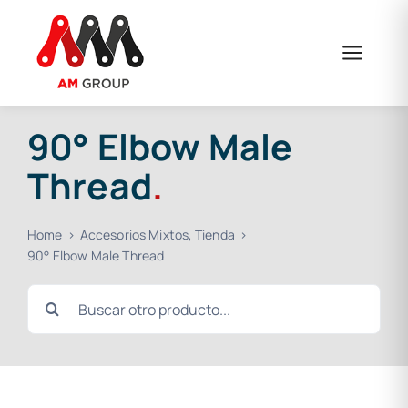
Skip
to
content
90° Elbow Male
Thread
.
Home
Accesorios Mixtos
Tienda
90° Elbow Male Thread
Search
for: