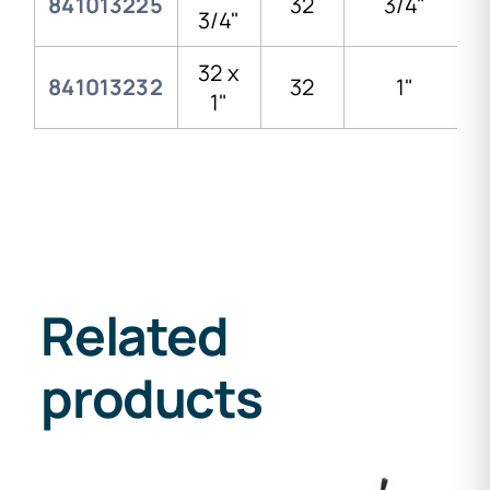
841013225
32
3/4"
3/4"
32 x
841013232
32
1"
1"
Related
products