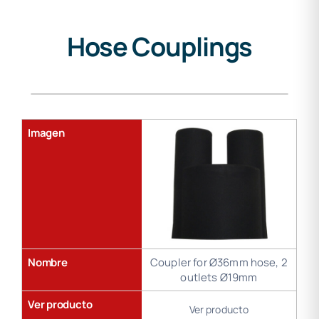
Hose Couplings
Gama
de
soldadura
Imagen
Nombre
Coupler for Ø36mm hose, 2
outlets Ø19mm
Ver producto
Ver producto