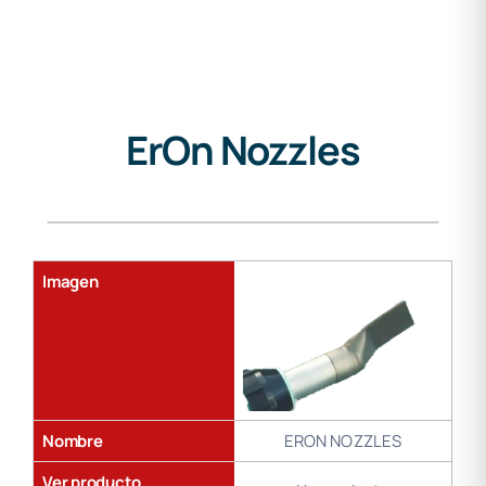
ErOn Nozzles
Gama
de
soldadura
Imagen
Nombre
ERON NOZZLES
Ver producto