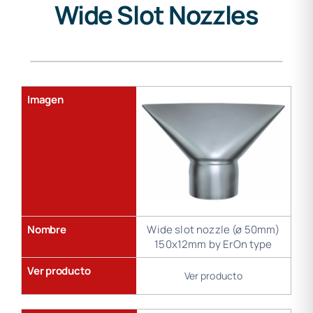
Wide Slot Nozzles
Gama
de
soldadura
Imagen
Nombre
Wide slot nozzle (ø 50mm)
150x12mm by ErOn type
Ver producto
Ver producto