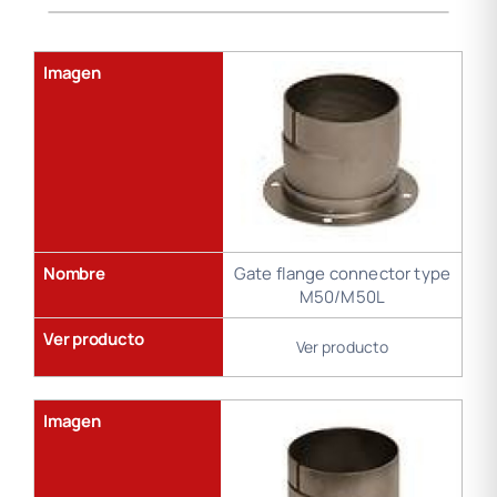
Gama
Tubos de Aire
de
soldadura
Imagen
Nombre
Gate flange connector type
M50/M50L
Ver producto
Ver producto
Imagen