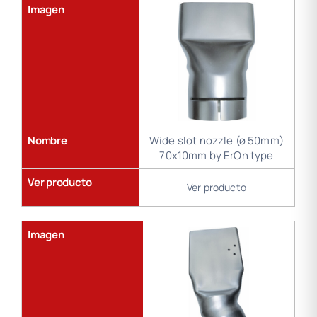
Imagen
Nombre
Wide slot nozzle (ø 50mm)
70x10mm by ErOn type
Ver producto
Ver producto
Imagen