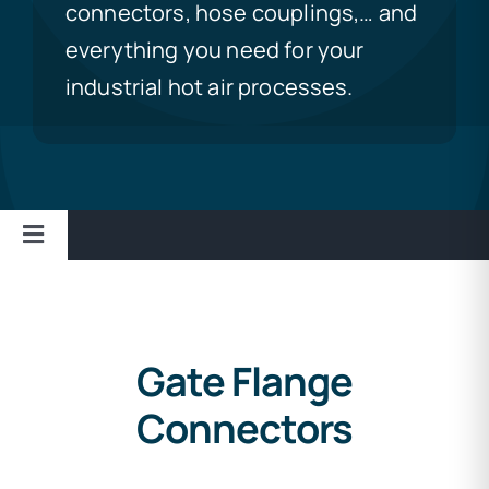
connectors, hose couplings,… and
everything you need for your
industrial hot air processes.
Toggle
Navigation
Conectores de Flange
Coplas para Manguera
Gate Flange
Boquillas de Ranura Ancha
Connectors
Reflectores
Toberas ErOn