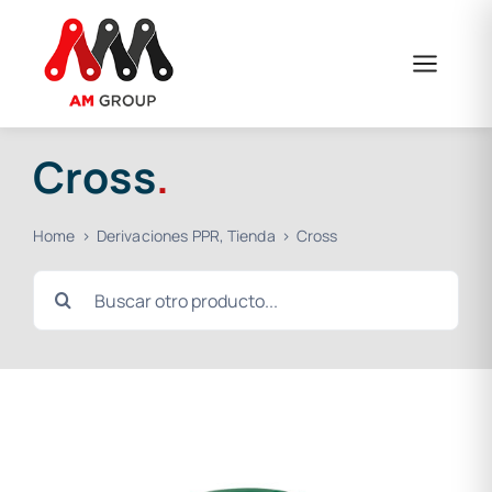
Skip
to
content
Cross
.
Home
Derivaciones PPR
Tienda
Cross
Search
for: