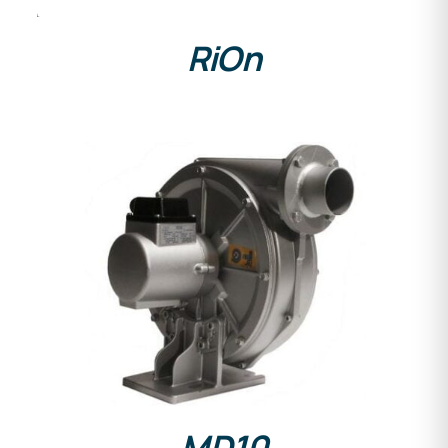
RiOn
DETAILS
MD10