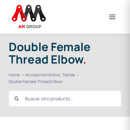
Skip
to
content
Double Female
Thread Elbow
.
Home
Accesorios Mixtos
Tienda
Double Female Thread Elbow
Search
for: