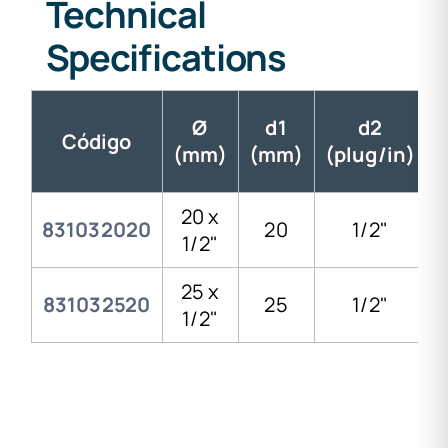
Technical
Specifications
Ø
d1
d2
Código
(mm)
(mm)
(plug/in)
20 x
831032020
20
1/2"
1/2"
25 x
831032520
25
1/2"
1/2"