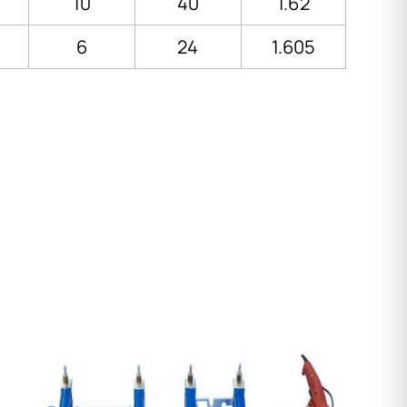
10
40
1.62
6
24
1.605