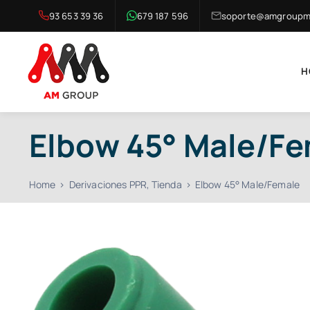
Skip
93 653 39 36
679 187 596
soporte@amgroupma
to
content
H
Elbow 45° Male/Fe
Home
Derivaciones PPR
Tienda
Elbow 45° Male/Female