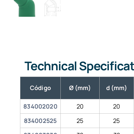
Technical Specifica
Código
Ø (mm)
d (mm)
834002020
20
20
834002525
25
25