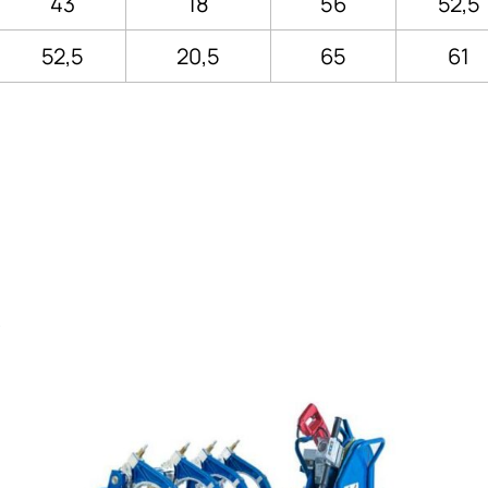
43
18
56
52,5
52,5
20,5
65
61
s