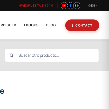
RESPUESTA EN 24H
EN
URBISHED
EBOOKS
BLOG
CONTACT
Search
for:
le