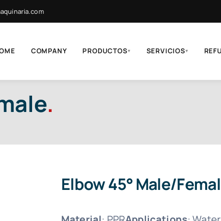
quinaria.com
OME
COMPANY
PRODUCTOS
SERVICIOS
REF
▾
▾
male
.
Elbow 45° Male/Fema
Material
: PPR
Applications
: Water