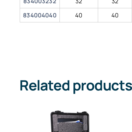
834003232
32
32
834004040
40
40
Related product