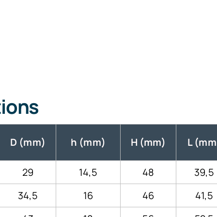
tions
D (mm)
h (mm)
H (mm)
L (mm
29
14,5
48
39,5
34,5
16
46
41,5