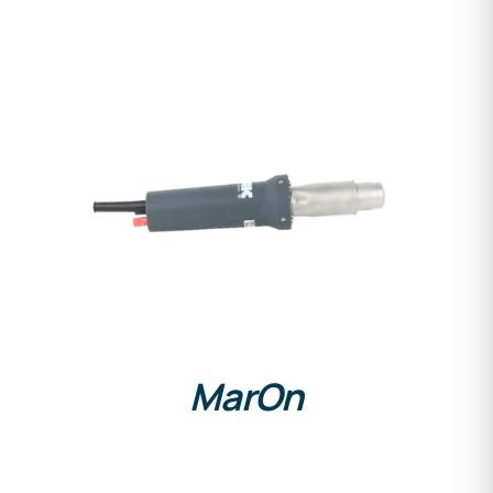
DETAILS
MarOn