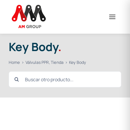
Skip
to
content
Key Body
.
Home
Válvulas PPR
Tienda
Key Body
Search
for: