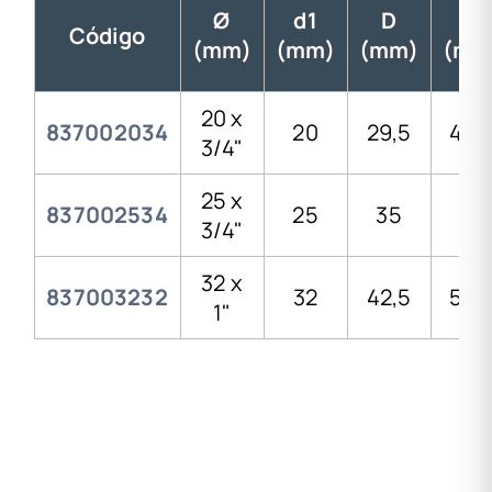
Ø
d1
D
H
Código
(mm)
(mm)
(mm)
(mm
20 x
837002034
20
29,5
45,
3/4"
25 x
837002534
25
35
49
3/4"
32 x
837003232
32
42,5
54,
1"