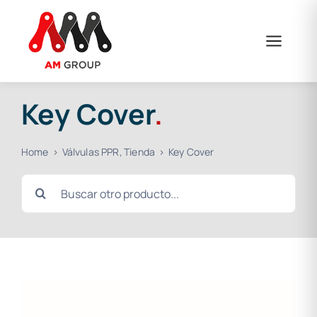
Skip
to
content
Key Cover
.
Home
Válvulas PPR
Tienda
Key Cover
Search
for: