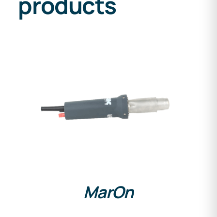
products
DETAILS
MarOn