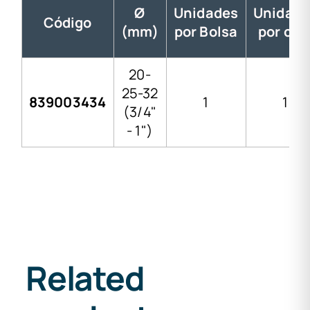
Ø
Unidades
Unidade
Código
(mm)
por Bolsa
por caj
20-
25-32
839003434
1
1
(3/4"
- 1")
Related